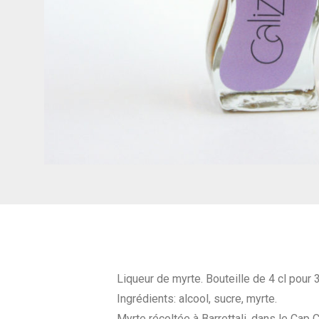
Liqueur de myrte. Bouteille de 4 cl pour 3
Ingrédients: alcool, sucre, myrte.
Myrte récoltée à Barrettali, dans le Cap 