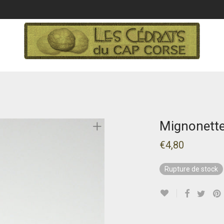
Mignonette
€
4,80
Rupture de stock