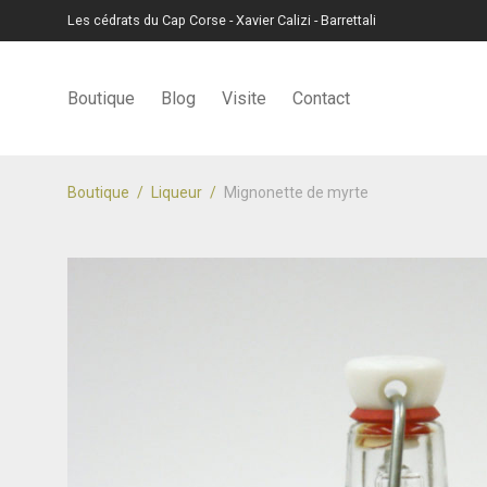
Les cédrats du Cap Corse - Xavier Calizi - Barrettali
Boutique
Blog
Visite
Contact
Boutique
/
Liqueur
/
Mignonette de myrte